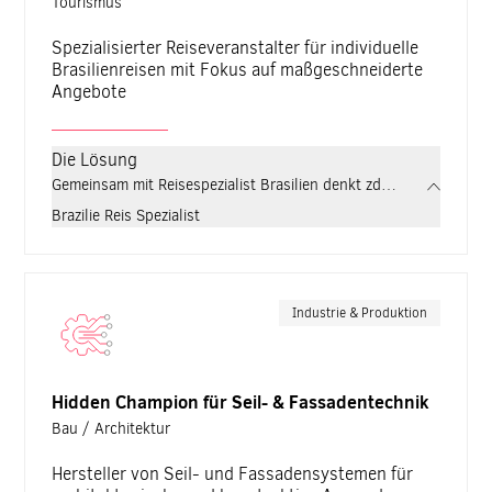
Tourismus
Spezialisierter Reiseveranstalter für individuelle
Brasilienreisen mit Fokus auf maßgeschneiderte
Angebote
Die Lösung
Gemeinsam mit Reisespezialist Brasilien denkt zdrei digitalen R
Brazilie Reis Spezialist
Zentralverband Karosserie- und Fahrzeugtechnik e.V. (ZKF)
Industrie & Produktion
Hidden Champion für Seil- & Fassadentechnik
Bau / Architektur
Hersteller von Seil- und Fassadensystemen für