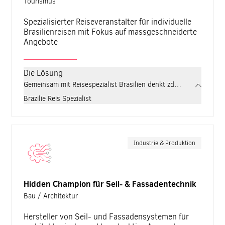
Tourismus
Spezialisierter Reiseveranstalter für individuelle
Brasilienreisen mit Fokus auf massgeschneiderte
Angebote
Die Lösung
Gemeinsam mit Reisespezialist Brasilien denkt zdrei digitalen R
Brazilie Reis Spezialist
Zentralverband Karosserie- und Fahrzeugtechnik e.V. (ZKF)
Industrie & Produktion
Hidden Champion für Seil- & Fassadentechnik
Bau / Architektur
Hersteller von Seil- und Fassadensystemen für