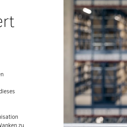
ert
en
 dieses
nisation
 Wanken zu