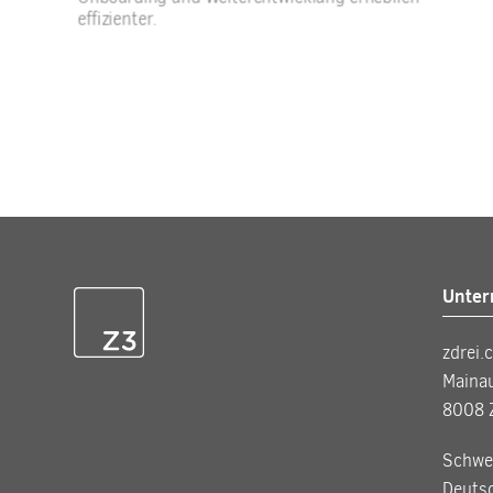
effizienter.
Unte
zdrei.
Maina
8008 
Schwei
Deuts