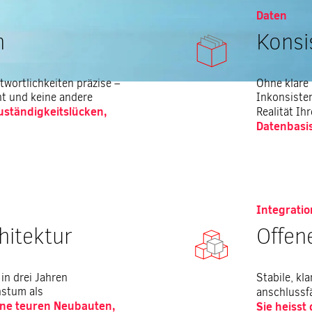
Daten
n
Konsi
wortlichkeiten präzise –
Ohne klare
nt und keine andere
Inkonsisten
Zuständigkeitslücken,
Realität I
Datenbasis
Integratio
hitektur
Offen
in drei Jahren
Stabile, kl
hstum als
anschlussfä
eine teuren Neubauten,
Sie heisst