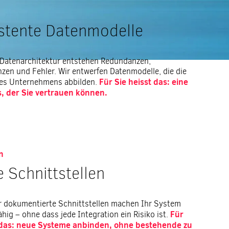
stente Datenmodelle
 Datenarchitektur entstehen Redundanzen,
zen und Fehler. Wir entwerfen Datenmodelle, die die
Für Sie heisst das: eine
hres Unternehmens abbilden.
, der Sie vertrauen können.
n
e Schnittstellen
ar dokumentierte Schnittstellen machen Ihr System
Für
hig – ohne dass jede Integration ein Risiko ist.
 das: neue Systeme anbinden, ohne bestehende zu