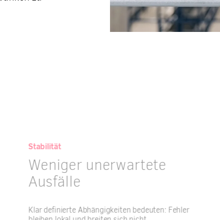
Stabilität
Weniger unerwartete
Ausfälle
Klar definierte Abhängigkeiten bedeuten: Fehler
bleiben lokal und breiten sich nicht