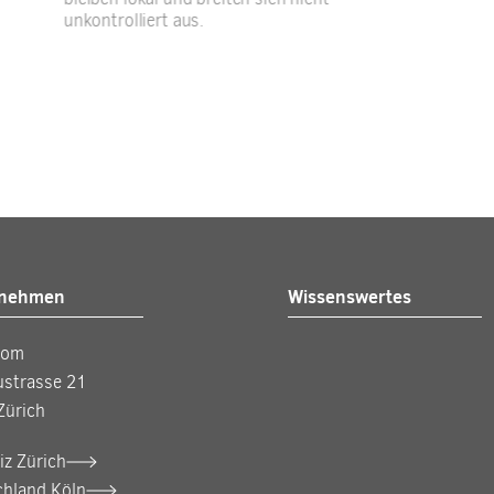
unkontrolliert aus.
rnehmen
Wissenswertes
com
ustrasse 21
Zürich
z Zürich
chland Köln