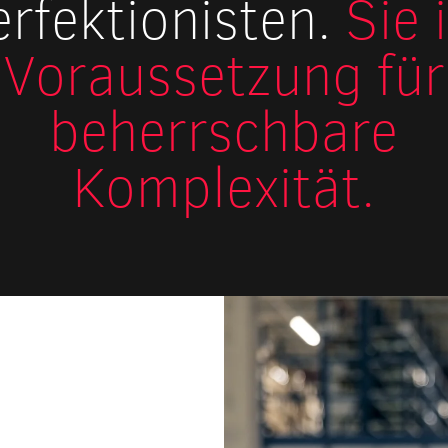
erfektionisten.
Sie 
Voraussetzung für
beherrschbare
Komplexität.