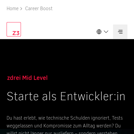
Home
Career Boost
Deutschland
Schweiz
zdrei Mid Level
Starte als Entwickler:in
Du hast erlebt, wie technische Schulden ignoriert, Tests
weggelassen und Kompromisse zum Alltag werden? Du
willst nicht länger nur ausliefern – sondern verstehen,